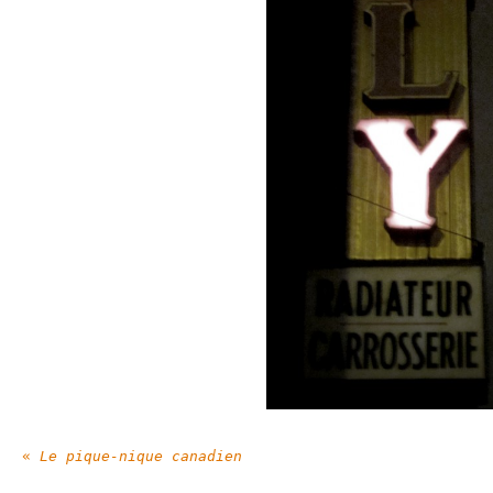
«
Le pique-nique canadien