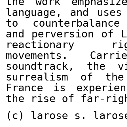
the work emphasiz
language, and uses
to counterbalance
and perversion of L
reactionary ri
movements. Car
soundtrack, the v
surrealism of the
France is experie
the rise of far-rig
(c) larose s. laros